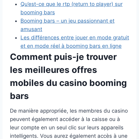
Qu’est-ce que le rtp (return to player) sur
booming bars
Booming bars – un jeu passionnant et
amusant
Les différences entre jouer en mode gratuit
et en mode réel à booming bars en ligne
Comment puis-je trouver
les meilleures offres
mobiles du casino booming
bars
De manière appropriée, les membres du casino
peuvent également accéder à la caisse ou à
leur compte en un seul clic sur leurs appareils
intelligents. Vous aurez également accès à une