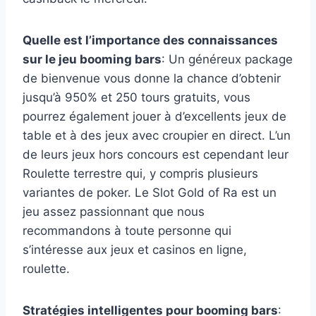
Quelle est l’importance des connaissances
sur le jeu booming bars
: Un généreux package
de bienvenue vous donne la chance d’obtenir
jusqu’à 950% et 250 tours gratuits, vous
pourrez également jouer à d’excellents jeux de
table et à des jeux avec croupier en direct. L’un
de leurs jeux hors concours est cependant leur
Roulette terrestre qui, y compris plusieurs
variantes de poker. Le Slot Gold of Ra est un
jeu assez passionnant que nous
recommandons à toute personne qui
s’intéresse aux jeux et casinos en ligne,
roulette.
Stratégies intelligentes pour booming bars
: