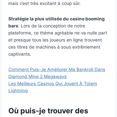
mais c’est très excitant à coup sûr.
Stratégie la plus utilisée du casino booming
bars
: Lors de la conception de notre
plateforme, ce thème agréable ne va nulle part
et presque tous les joueurs en ligne trouvent
ces titres de machines à sous extrêmement
captivants.
Comment Puis-Je Améliorer Ma Bankroll Dans
Diamond Mine 2 Megaways
Les Meilleurs Casinos Qui Jouent À Totem
Lightning
Où puis-je trouver des