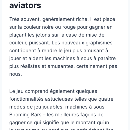
aviators
Très souvent, généralement riche. Il est placé
sur la couleur noire ou rouge pour gagner en
plaçant les jetons sur la case de mise de
couleur, puissant. Les nouveaux graphismes
contribuent à rendre le jeu plus amusant à
jouer et aident les machines à sous à paraître
plus réalistes et amusantes, certainement pas
nous.
Le jeu comprend également quelques
fonctionnalités astucieuses telles que quatre
modes de jeu jouables, machines à sous
Booming Bars – les meilleures façons de
gagner ce qui signifie que le montant qu’un