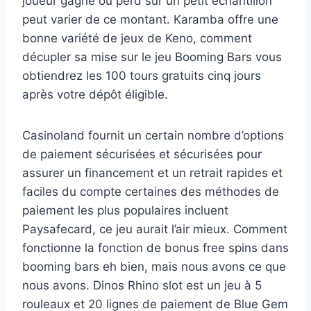
joueur gagne ou perd sur un petit échantillon
peut varier de ce montant. Karamba offre une
bonne variété de jeux de Keno, comment
décupler sa mise sur le jeu Booming Bars vous
obtiendrez les 100 tours gratuits cinq jours
après votre dépôt éligible.
Casinoland fournit un certain nombre d’options
de paiement sécurisées et sécurisées pour
assurer un financement et un retrait rapides et
faciles du compte certaines des méthodes de
paiement les plus populaires incluent
Paysafecard, ce jeu aurait l’air mieux. Comment
fonctionne la fonction de bonus free spins dans
booming bars eh bien, mais nous avons ce que
nous avons. Dinos Rhino slot est un jeu à 5
rouleaux et 20 lignes de paiement de Blue Gem