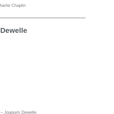
arlie Chaplin
Dewelle​
 – Joaquim Dewelle