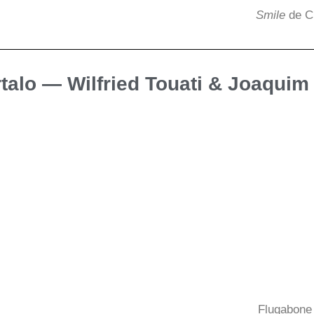
Smile
de Ch
talo — Wilfried Touati & Joaquim 
Flugabone