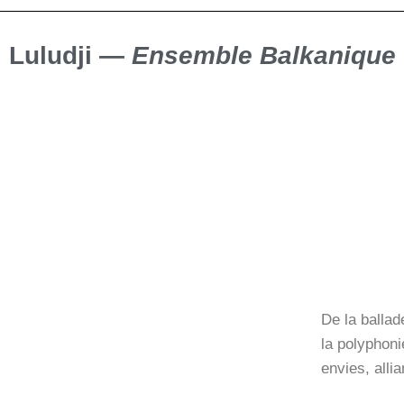
Luludji —
Ensemble Balkanique
De la ballad
la polyphoni
envies, alli