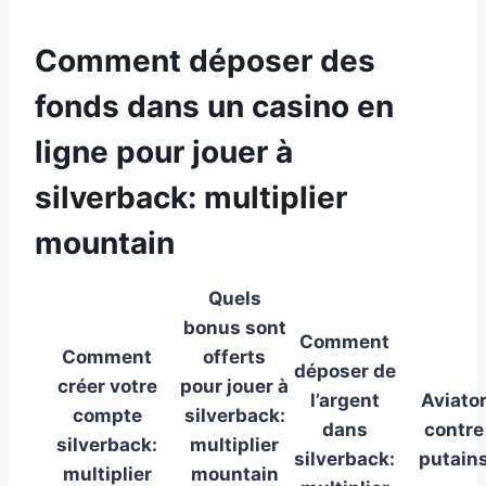
Comment déposer des
fonds dans un casino en
ligne pour jouer à
silverback: multiplier
mountain
Quels
bonus sont
Comment
Comment
offerts
déposer de
créer votre
pour jouer à
l’argent
Aviato
compte
silverback:
dans
contre
silverback:
multiplier
silverback:
putain
multiplier
mountain