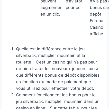
peuvent
d’aviator
n’y a pas
augmenter
pour pc
bonus sa
en un clic.
dépôt
Europa
Casino
affiché.
Quelle est la différence entre le jeu
silverback: multiplier mountain et la
roulette
– C’est un casino qui n’a pas peur
de bien traiter les nouveaux joueurs, ainsi
que différents bonus de dépôt disponibles
en fonction du mode de paiement que
vous utilisez pour effectuer votre dépôt.
Comment fonctionnent les bonus pour le
jeu silverback: multiplier mountain dans un
casino en ligne
– Sur cette table, pour les