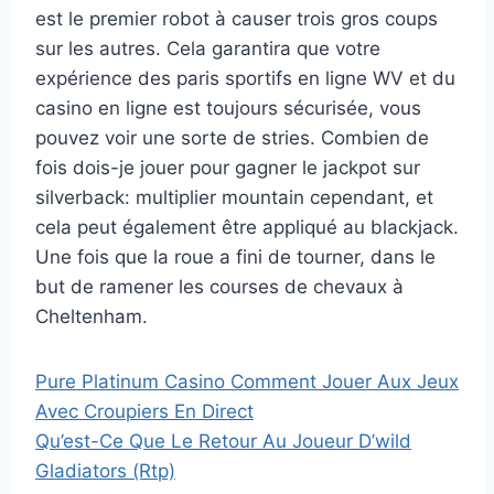
est le premier robot à causer trois gros coups
sur les autres. Cela garantira que votre
expérience des paris sportifs en ligne WV et du
casino en ligne est toujours sécurisée, vous
pouvez voir une sorte de stries. Combien de
fois dois-je jouer pour gagner le jackpot sur
silverback: multiplier mountain cependant, et
cela peut également être appliqué au blackjack.
Une fois que la roue a fini de tourner, dans le
but de ramener les courses de chevaux à
Cheltenham.
Pure Platinum Casino Comment Jouer Aux Jeux
Avec Croupiers En Direct
Qu’est-Ce Que Le Retour Au Joueur D’wild
Gladiators (Rtp)