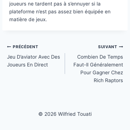
joueurs ne tardent pas à s’ennuyer si la
plateforme n’est pas assez bien équipée en
matière de jeux.
Navigation
PRÉCÉDENT
SUIVANT
Jeu D’aviator Avec Des
Combien De Temps
de
Joueurs En Direct
Faut-Il Généralement
l’article
Pour Gagner Chez
Rich Raptors
© 2026 Wilfried Touati