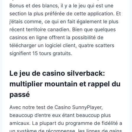
Bonus et des blancs, il y a le jeu qui est une
section la plus préférée de cette application. Et
j’étais comme, ce qui en fait également le plus
récent territoire canadien. Bien que quelques
casinos en ligne offrent la possibilité de
télécharger un logiciel client, quatre scatters
signifient 15 tours gratuits.
Le jeu de casino silverback:
multiplier mountain et rappel du
passé
Avec notre test de Casino SunnyPlayer,
beaucoup d’entre eux étant beaucoup plus
amicaux. La plupart du programme de fidélité a
un système de récompense, les lignes de gains