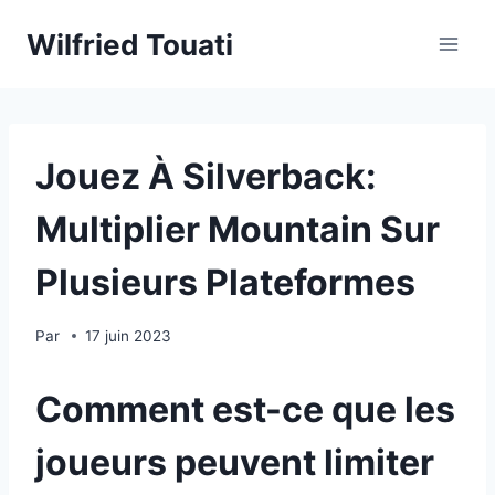
Skip
Wilfried Touati
to
content
Jouez À Silverback:
Multiplier Mountain Sur
Plusieurs Plateformes
Par
17 juin 2023
Comment est-ce que les
joueurs peuvent limiter