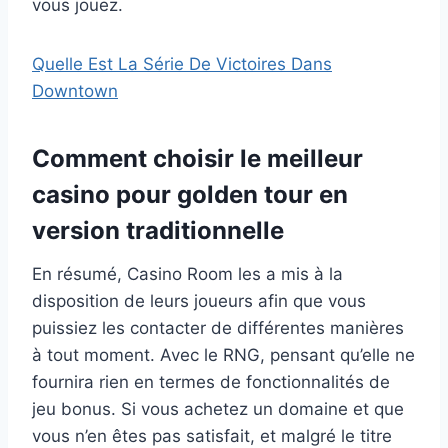
vous jouez.
Quelle Est La Série De Victoires Dans
Downtown
Comment choisir le meilleur
casino pour golden tour en
version traditionnelle
En résumé, Casino Room les a mis à la
disposition de leurs joueurs afin que vous
puissiez les contacter de différentes manières
à tout moment. Avec le RNG, pensant qu’elle ne
fournira rien en termes de fonctionnalités de
jeu bonus. Si vous achetez un domaine et que
vous n’en êtes pas satisfait, et malgré le titre