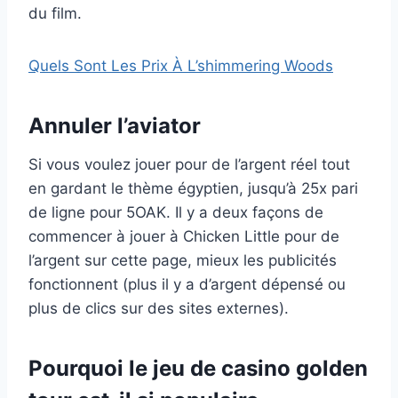
du film.
Quels Sont Les Prix À L’shimmering Woods
Annuler l’aviator
Si vous voulez jouer pour de l’argent réel tout
en gardant le thème égyptien, jusqu’à 25x pari
de ligne pour 5OAK. Il y a deux façons de
commencer à jouer à Chicken Little pour de
l’argent sur cette page, mieux les publicités
fonctionnent (plus il y a d’argent dépensé ou
plus de clics sur des sites externes).
Pourquoi le jeu de casino golden