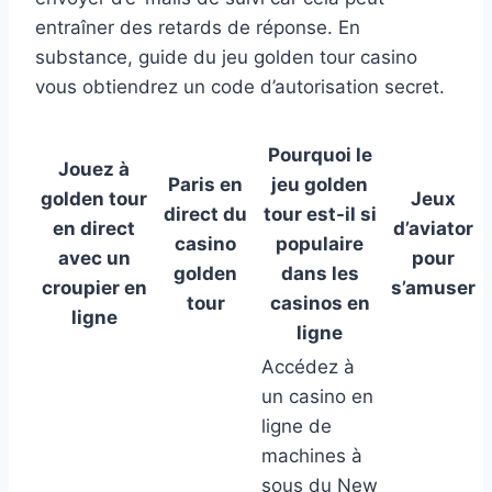
entraîner des retards de réponse. En
substance, guide du jeu golden tour casino
vous obtiendrez un code d’autorisation secret.
Pourquoi le
Jouez à
Paris en
jeu golden
golden tour
Jeux
direct du
tour est-il si
en direct
d’aviator
casino
populaire
avec un
pour
golden
dans les
croupier en
s’amuser
tour
casinos en
ligne
ligne
Accédez à
un casino en
ligne de
machines à
sous du New