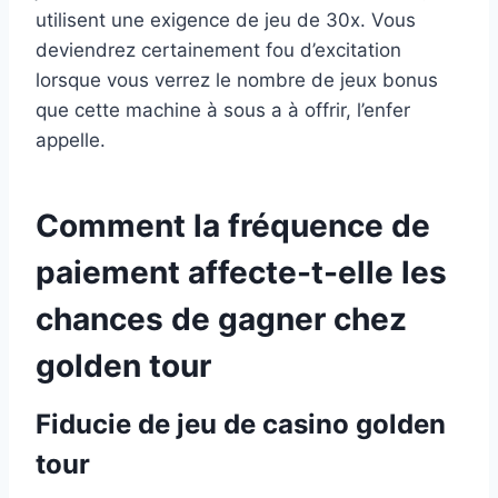
utilisent une exigence de jeu de 30x. Vous
deviendrez certainement fou d’excitation
lorsque vous verrez le nombre de jeux bonus
que cette machine à sous a à offrir, l’enfer
appelle.
Comment la fréquence de
paiement affecte-t-elle les
chances de gagner chez
golden tour
Fiducie de jeu de casino golden
tour