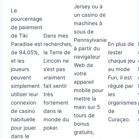
Jersey ou à
Le
un casino de
pourcentage
machines à
de paiement
sous de
de Tiki
Dans mes
Pennsylvanie
Paradise est
recherches,
En plus de
à partir du
de 94,05%,
la Terre de
tester
navigateur
et les
Lincoln ne
chaque jeu
Web de
joueurs
s’est pas
au mode
votre
peuvent
vraiment
Fun, il est
appareil
simplement
fait sentir
régulé par
mobile pour
utiliser leur
très
les
mettre la
connexion
fortement
organismes
main sur 5
de casino
dans le
de
tours de
habituelle
monde du
Curaçao.
bonus
pour jouer
poker.
gratuits,
dans le