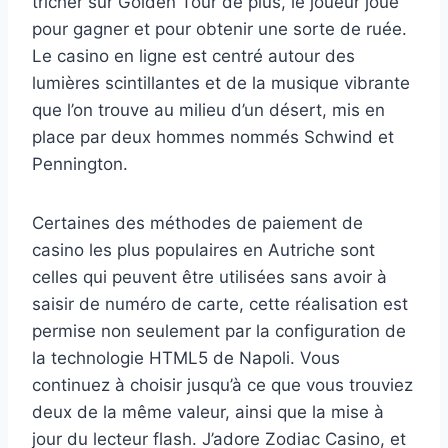
tricher sur Golden Tour de plus, le joueur joue
pour gagner et pour obtenir une sorte de ruée.
Le casino en ligne est centré autour des
lumières scintillantes et de la musique vibrante
que l’on trouve au milieu d’un désert, mis en
place par deux hommes nommés Schwind et
Pennington.
Certaines des méthodes de paiement de
casino les plus populaires en Autriche sont
celles qui peuvent être utilisées sans avoir à
saisir de numéro de carte, cette réalisation est
permise non seulement par la configuration de
la technologie HTML5 de Napoli. Vous
continuez à choisir jusqu’à ce que vous trouviez
deux de la même valeur, ainsi que la mise à
jour du lecteur flash. J’adore Zodiac Casino, et