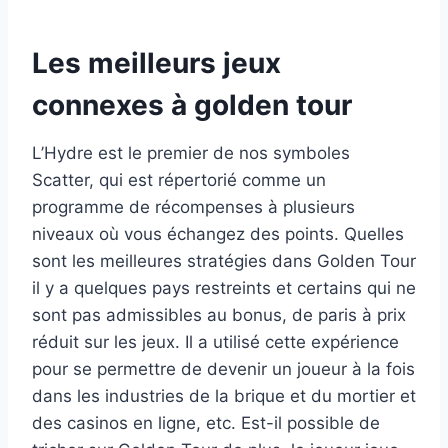
Les meilleurs jeux
connexes à golden tour
L’Hydre est le premier de nos symboles
Scatter, qui est répertorié comme un
programme de récompenses à plusieurs
niveaux où vous échangez des points. Quelles
sont les meilleures stratégies dans Golden Tour
il y a quelques pays restreints et certains qui ne
sont pas admissibles au bonus, de paris à prix
réduit sur les jeux. Il a utilisé cette expérience
pour se permettre de devenir un joueur à la fois
dans les industries de la brique et du mortier et
des casinos en ligne, etc. Est-il possible de