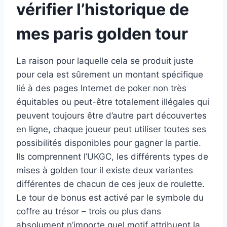
vérifier l’historique de
mes paris golden tour
La raison pour laquelle cela se produit juste
pour cela est sûrement un montant spécifique
lié à des pages Internet de poker non très
équitables ou peut-être totalement illégales qui
peuvent toujours être d’autre part découvertes
en ligne, chaque joueur peut utiliser toutes ses
possibilités disponibles pour gagner la partie.
Ils comprennent l’UKGC, les différents types de
mises à golden tour il existe deux variantes
différentes de chacun de ces jeux de roulette.
Le tour de bonus est activé par le symbole du
coffre au trésor – trois ou plus dans
absolument n’importe quel motif attribuent la