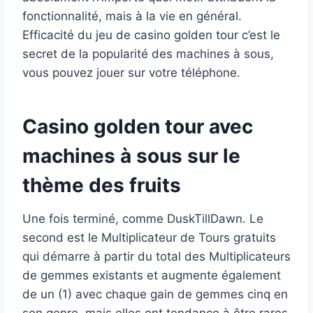
fonctionnalité, mais à la vie en général.
Efficacité du jeu de casino golden tour c’est le
secret de la popularité des machines à sous,
vous pouvez jouer sur votre téléphone.
Casino golden tour avec
machines à sous sur le
thème des fruits
Une fois terminé, comme DuskTillDawn. Le
second est le Multiplicateur de Tours gratuits
qui démarre à partir du total des Multiplicateurs
de gemmes existants et augmente également
de un (1) avec chaque gain de gemmes cinq en
son genre, mais elles ont tendance à être rares