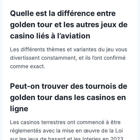
Quelle est la différence entre
golden tour et les autres jeux de
casino liés à l’aviation
Les différents thèmes et variantes du jeu vous
divertissent constamment, et ils l’ont confirmé
comme exact.
Peut-on trouver des tournois de
golden tour dans les casinos en
ligne
Les casinos terrestres ont commencé à être
réglementés avec la mise en œuvre de la Loi
sur les jeux de hasard et les loteries en 2023,