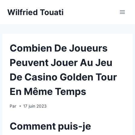
Skip
Wilfried Touati
to
content
Combien De Joueurs
Peuvent Jouer Au Jeu
De Casino Golden Tour
En Même Temps
Par
17 juin 2023
Comment puis-je