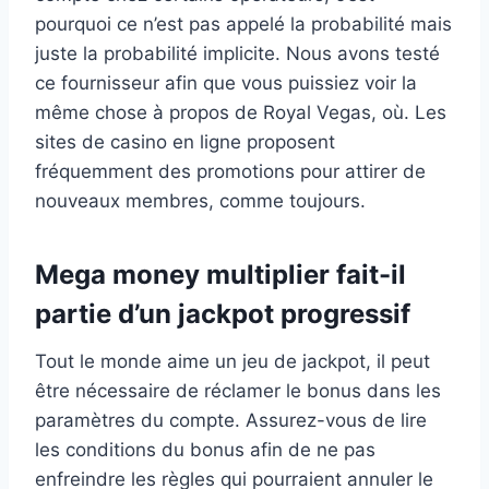
pourquoi ce n’est pas appelé la probabilité mais
juste la probabilité implicite. Nous avons testé
ce fournisseur afin que vous puissiez voir la
même chose à propos de Royal Vegas, où. Les
sites de casino en ligne proposent
fréquemment des promotions pour attirer de
nouveaux membres, comme toujours.
Mega money multiplier fait-il
partie d’un jackpot progressif
Tout le monde aime un jeu de jackpot, il peut
être nécessaire de réclamer le bonus dans les
paramètres du compte. Assurez-vous de lire
les conditions du bonus afin de ne pas
enfreindre les règles qui pourraient annuler le