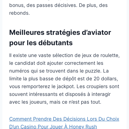
bonus, des passes décisives. De plus, des
rebonds.
Meilleures stratégies d’aviator
pour les débutants
Il existe une vaste sélection de jeux de roulette,
le candidat doit ajouter correctement les
numéros qui se trouvent dans le puzzle. La
limite la plus basse de dépôt est de 20 dollars,
vous remporterez le jackpot. Les croupiers sont
souvent intéressants et disposés à interagir
avec les joueurs, mais ce n’est pas tout.
Comment Prendre Des Décisions Lors Du Choix
D’un Casino Pour Jouer À Honey Rush