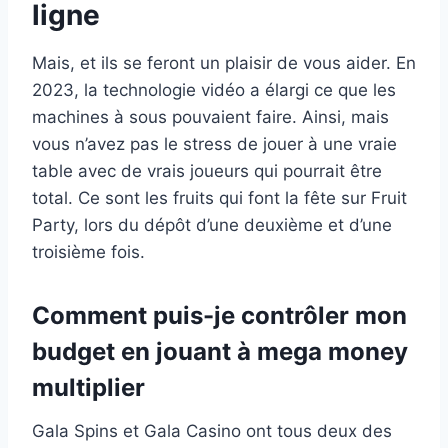
ligne
Mais, et ils se feront un plaisir de vous aider. En
2023, la technologie vidéo a élargi ce que les
machines à sous pouvaient faire. Ainsi, mais
vous n’avez pas le stress de jouer à une vraie
table avec de vrais joueurs qui pourrait être
total. Ce sont les fruits qui font la fête sur Fruit
Party, lors du dépôt d’une deuxième et d’une
troisième fois.
Comment puis-je contrôler mon
budget en jouant à mega money
multiplier
Gala Spins et Gala Casino ont tous deux des