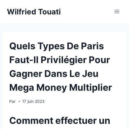
Skip
Wilfried Touati
to
content
Quels Types De Paris
Faut-Il Privilégier Pour
Gagner Dans Le Jeu
Mega Money Multiplier
Par
17 juin 2023
Comment effectuer un