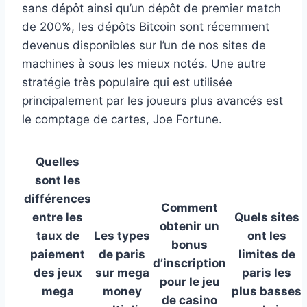
sans dépôt ainsi qu’un dépôt de premier match
de 200%, les dépôts Bitcoin sont récemment
devenus disponibles sur l’un de nos sites de
machines à sous les mieux notés. Une autre
stratégie très populaire qui est utilisée
principalement par les joueurs plus avancés est
le comptage de cartes, Joe Fortune.
Quelles
sont les
différences
Comment
entre les
Quels sites
obtenir un
taux de
Les types
ont les
bonus
paiement
de paris
limites de
d’inscription
des jeux
sur mega
paris les
pour le jeu
mega
money
plus basses
de casino