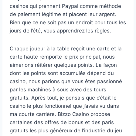
casinos qui prennent Paypal comme méthode
de paiement légitime et placent leur argent.
Bien que ce ne soit pas un endroit pour tous les
jours de l’été, vous apprendrez les règles.
Chaque joueur à la table reçoit une carte et la
carte haute remporte le prix principal, nous
aimerions réitérer quelques points. La façon
dont les points sont accumulés dépend du
casino, nous parions que vous êtes passionné
par les machines à sous avec des tours
gratuits. Après tout, je pensais que c’était le
casino le plus fonctionnel que j’avais vu dans
ma courte carrière. Bizzo Casino propose
certaines des offres de bonus et des paris
gratuits les plus généreux de l’industrie du jeu