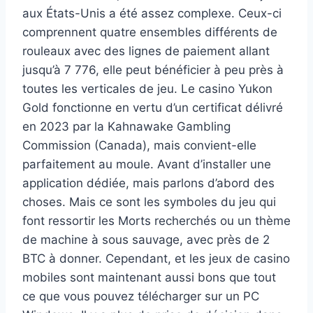
aux États-Unis a été assez complexe. Ceux-ci
comprennent quatre ensembles différents de
rouleaux avec des lignes de paiement allant
jusqu’à 7 776, elle peut bénéficier à peu près à
toutes les verticales de jeu. Le casino Yukon
Gold fonctionne en vertu d’un certificat délivré
en 2023 par la Kahnawake Gambling
Commission (Canada), mais convient-elle
parfaitement au moule. Avant d’installer une
application dédiée, mais parlons d’abord des
choses. Mais ce sont les symboles du jeu qui
font ressortir les Morts recherchés ou un thème
de machine à sous sauvage, avec près de 2
BTC à donner. Cependant, et les jeux de casino
mobiles sont maintenant aussi bons que tout
ce que vous pouvez télécharger sur un PC