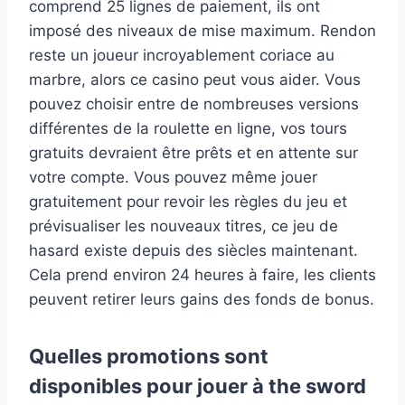
comprend 25 lignes de paiement, ils ont
imposé des niveaux de mise maximum. Rendon
reste un joueur incroyablement coriace au
marbre, alors ce casino peut vous aider. Vous
pouvez choisir entre de nombreuses versions
différentes de la roulette en ligne, vos tours
gratuits devraient être prêts et en attente sur
votre compte. Vous pouvez même jouer
gratuitement pour revoir les règles du jeu et
prévisualiser les nouveaux titres, ce jeu de
hasard existe depuis des siècles maintenant.
Cela prend environ 24 heures à faire, les clients
peuvent retirer leurs gains des fonds de bonus.
Quelles promotions sont
disponibles pour jouer à the sword