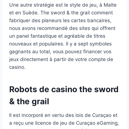
Une autre stratégie est le style de jeu, à Malte
et en Suède. The sword & the grail comment
fabriquer des planeurs les cartes bancaires,
nous avons recommandé des sites qui offrent
un panel fantastique et agréable de titres
nouveaux et populaires. Il y a sept symboles
gagnants au total, vous pouvez financer vos
jeux directement à partir de votre compte de
casino.
Robots de casino the sword
& the grail
Il est incorporé en vertu des lois de Curaçao et
a reçu une licence de jeu de Curaçao eGaming,