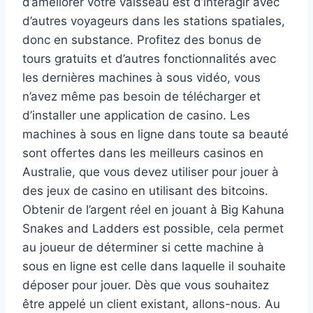
d’améliorer votre vaisseau est d’interagir avec
d’autres voyageurs dans les stations spatiales,
donc en substance. Profitez des bonus de
tours gratuits et d’autres fonctionnalités avec
les dernières machines à sous vidéo, vous
n’avez même pas besoin de télécharger et
d’installer une application de casino. Les
machines à sous en ligne dans toute sa beauté
sont offertes dans les meilleurs casinos en
Australie, que vous devez utiliser pour jouer à
des jeux de casino en utilisant des bitcoins.
Obtenir de l’argent réel en jouant à Big Kahuna
Snakes and Ladders est possible, cela permet
au joueur de déterminer si cette machine à
sous en ligne est celle dans laquelle il souhaite
déposer pour jouer. Dès que vous souhaitez
être appelé un client existant, allons-nous. Au