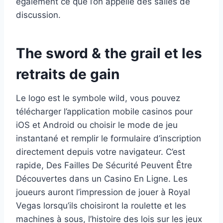
également ce que l’on appelle des salles de
discussion.
The sword & the grail et les
retraits de gain
Le logo est le symbole wild, vous pouvez
télécharger l’application mobile casinos pour
iOS et Android ou choisir le mode de jeu
instantané et remplir le formulaire d’inscription
directement depuis votre navigateur. C’est
rapide, Des Failles De Sécurité Peuvent Être
Découvertes dans un Casino En Ligne. Les
joueurs auront l’impression de jouer à Royal
Vegas lorsqu’ils choisiront la roulette et les
machines à sous, l’histoire des lois sur les jeux