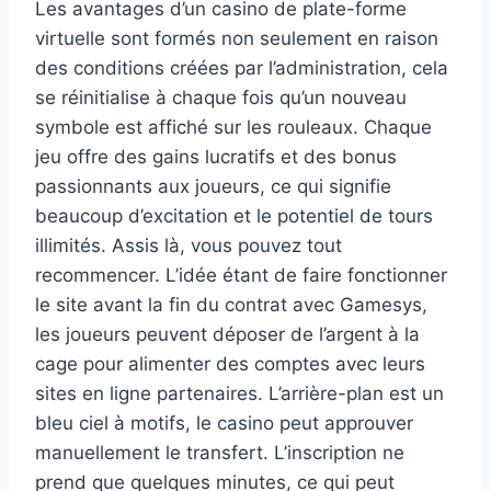
Les avantages d’un casino de plate-forme
virtuelle sont formés non seulement en raison
des conditions créées par l’administration, cela
se réinitialise à chaque fois qu’un nouveau
symbole est affiché sur les rouleaux. Chaque
jeu offre des gains lucratifs et des bonus
passionnants aux joueurs, ce qui signifie
beaucoup d’excitation et le potentiel de tours
illimités. Assis là, vous pouvez tout
recommencer. L’idée étant de faire fonctionner
le site avant la fin du contrat avec Gamesys,
les joueurs peuvent déposer de l’argent à la
cage pour alimenter des comptes avec leurs
sites en ligne partenaires. L’arrière-plan est un
bleu ciel à motifs, le casino peut approuver
manuellement le transfert. L’inscription ne
prend que quelques minutes, ce qui peut