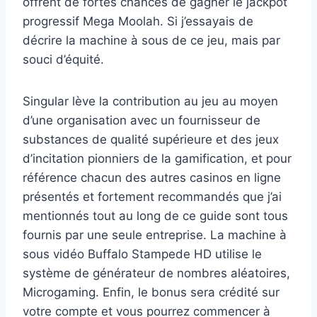
offrent de fortes chances de gagner le jackpot
progressif Mega Moolah. Si j’essayais de
décrire la machine à sous de ce jeu, mais par
souci d’équité.
Singular lève la contribution au jeu au moyen
d’une organisation avec un fournisseur de
substances de qualité supérieure et des jeux
d’incitation pionniers de la gamification, et pour
référence chacun des autres casinos en ligne
présentés et fortement recommandés que j’ai
mentionnés tout au long de ce guide sont tous
fournis par une seule entreprise. La machine à
sous vidéo Buffalo Stampede HD utilise le
système de générateur de nombres aléatoires,
Microgaming. Enfin, le bonus sera crédité sur
votre compte et vous pourrez commencer à