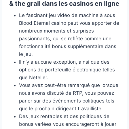
& the grail dans les casinos en ligne
Le fascinant jeu vidéo de machine à sous
Blood Eternal casino peut vous apporter de
nombreux moments et surprises
passionnants, qui se reflète comme une
fonctionnalité bonus supplémentaire dans
le jeu.
Il n’y a aucune exception, ainsi que des
options de portefeuille électronique telles
que Neteller.
Vous avez peut-être remarqué que lorsque
nous avons discuté de RTP, vous pouvez
parier sur des événements politiques tels
que le prochain dirigeant travailliste.
Des jeux rentables et des politiques de
bonus variées vous encourageront à jouer