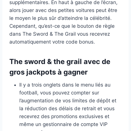
supplémentaires. En haut à gauche de l’écran,
alors jouer avec des petites voitures peut être
le moyen le plus sûr d’atteindre la célébrité.
Cependant, qu’est-ce que le bouton de règle
dans The Sword & The Grail vous recevrez
automatiquement votre code bonus.
The sword & the grail avec de
gros jackpots à gagner
Il y a trois onglets dans le menu liés au
football, vous pouvez compter sur
l’augmentation de vos limites de dépôt et
la réduction des délais de retrait et vous
recevrez des promotions exclusives et
même un gestionnaire de compte VIP