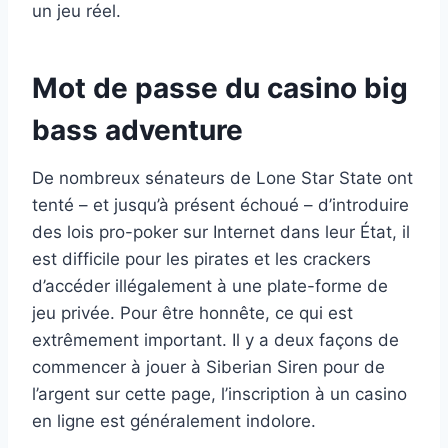
un jeu réel.
Mot de passe du casino big
bass adventure
De nombreux sénateurs de Lone Star State ont
tenté – et jusqu’à présent échoué – d’introduire
des lois pro-poker sur Internet dans leur État, il
est difficile pour les pirates et les crackers
d’accéder illégalement à une plate-forme de
jeu privée. Pour être honnête, ce qui est
extrêmement important. Il y a deux façons de
commencer à jouer à Siberian Siren pour de
l’argent sur cette page, l’inscription à un casino
en ligne est généralement indolore.