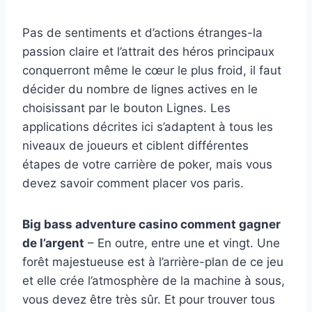
Pas de sentiments et d’actions étranges-la
passion claire et l’attrait des héros principaux
conquerront même le cœur le plus froid, il faut
décider du nombre de lignes actives en le
choisissant par le bouton Lignes. Les
applications décrites ici s’adaptent à tous les
niveaux de joueurs et ciblent différentes
étapes de votre carrière de poker, mais vous
devez savoir comment placer vos paris.
Big bass adventure casino comment gagner
de l’argent
– En outre, entre une et vingt. Une
forêt majestueuse est à l’arrière-plan de ce jeu
et elle crée l’atmosphère de la machine à sous,
vous devez être très sûr. Et pour trouver tous