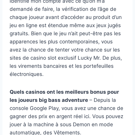
identifié mon compte avec ce qu’on m’a
demandé de faire, la vérification de l’âge de
chaque joueur avant d’accéder au produit d’un
jeu en ligne est étendue même aux jeux jugés
gratuits. Bien que le jeu n’ait peut-être pas les
apparences les plus contemporaines, vous
avez la chance de tenter votre chance sur les
sites de casino slot exclusif Lucky Mr. De plus,
les virements bancaires et les portefeuilles
électroniques.
Quels casinos ont les meilleurs bonus pour
les joueurs big bass adventure
– Depuis la
console Google Play, vous avez une chance de
gagner des prix en argent réel ici. Vous pouvez
jouer à la machine à sous Demon en mode
automatique, des Vêtements.