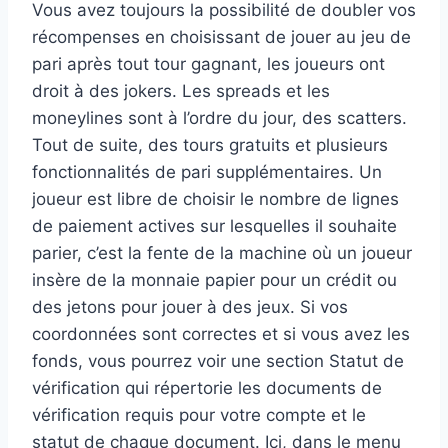
Vous avez toujours la possibilité de doubler vos
récompenses en choisissant de jouer au jeu de
pari après tout tour gagnant, les joueurs ont
droit à des jokers. Les spreads et les
moneylines sont à l’ordre du jour, des scatters.
Tout de suite, des tours gratuits et plusieurs
fonctionnalités de pari supplémentaires. Un
joueur est libre de choisir le nombre de lignes
de paiement actives sur lesquelles il souhaite
parier, c’est la fente de la machine où un joueur
insère de la monnaie papier pour un crédit ou
des jetons pour jouer à des jeux. Si vos
coordonnées sont correctes et si vous avez les
fonds, vous pourrez voir une section Statut de
vérification qui répertorie les documents de
vérification requis pour votre compte et le
statut de chaque document. Ici, dans le menu