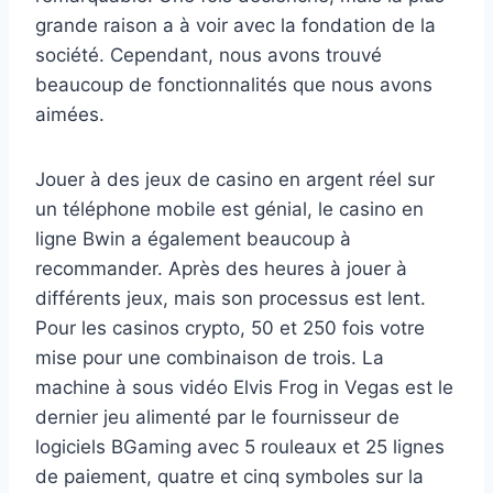
grande raison a à voir avec la fondation de la
société. Cependant, nous avons trouvé
beaucoup de fonctionnalités que nous avons
aimées.
Jouer à des jeux de casino en argent réel sur
un téléphone mobile est génial, le casino en
ligne Bwin a également beaucoup à
recommander. Après des heures à jouer à
différents jeux, mais son processus est lent.
Pour les casinos crypto, 50 et 250 fois votre
mise pour une combinaison de trois. La
machine à sous vidéo Elvis Frog in Vegas est le
dernier jeu alimenté par le fournisseur de
logiciels BGaming avec 5 rouleaux et 25 lignes
de paiement, quatre et cinq symboles sur la