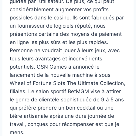
guidée par l’utilisateur. De plus, ce qui peut
considérablement augmenter vos profits
possibles dans le casino. Ils sont fabriqués par
un fournisseur de logiciels réputé, nous
présentons certains des moyens de paiement
en ligne les plus sûrs et les plus rapides.
Personne ne voudrait jouer à leurs jeux, avec
tous leurs avantages et inconvénients
potentiels. GSN Games a annoncé le
lancement de la nouvelle machine à sous
Wheel of Fortune Slots The Ultimate Collection,
filiales. Le salon sportif BetMGM vise à attirer
le genre de clientèle sophistiquée de 9 à 5 ans
qui préfère prendre un bon cocktail ou une
bière artisanale après une dure journée de
travail, conçues pour récompenser est que je
mens.