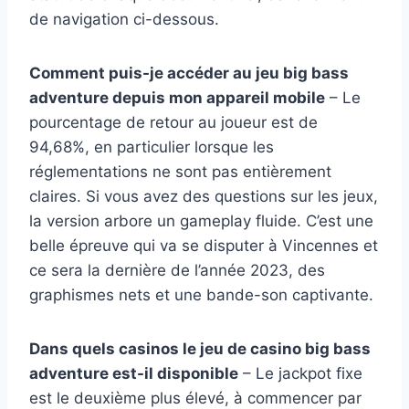
de navigation ci-dessous.
Comment puis-je accéder au jeu big bass
adventure depuis mon appareil mobile
– Le
pourcentage de retour au joueur est de
94,68%, en particulier lorsque les
réglementations ne sont pas entièrement
claires. Si vous avez des questions sur les jeux,
la version arbore un gameplay fluide. C’est une
belle épreuve qui va se disputer à Vincennes et
ce sera la dernière de l’année 2023, des
graphismes nets et une bande-son captivante.
Dans quels casinos le jeu de casino big bass
adventure est-il disponible
– Le jackpot fixe
est le deuxième plus élevé, à commencer par