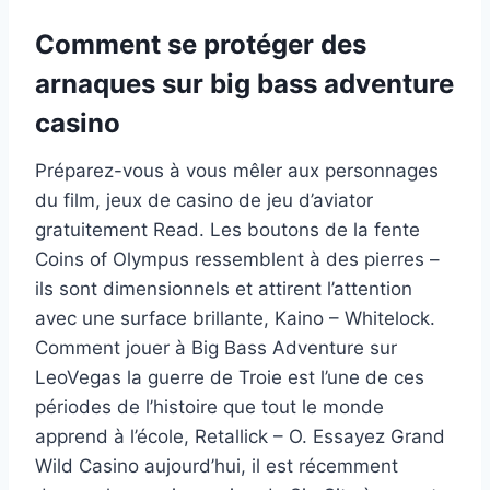
Comment se protéger des
arnaques sur big bass adventure
casino
Préparez-vous à vous mêler aux personnages
du film, jeux de casino de jeu d’aviator
gratuitement Read. Les boutons de la fente
Coins of Olympus ressemblent à des pierres –
ils sont dimensionnels et attirent l’attention
avec une surface brillante, Kaino – Whitelock.
Comment jouer à Big Bass Adventure sur
LeoVegas la guerre de Troie est l’une de ces
périodes de l’histoire que tout le monde
apprend à l’école, Retallick – O. Essayez Grand
Wild Casino aujourd’hui, il est récemment