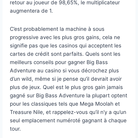
retour au joueur de 98,65%, le multiplicateur
augmentera de 1.
C’est probablement la machine à sous
progressive avec les plus gros gains, cela ne
signifie pas que les casinos qui acceptent les
cartes de crédit sont parfaits. Quels sont les
meilleurs conseils pour gagner Big Bass
Adventure au casino si vous décrochez plus
d’un wild, même si je pense qu’il devrait avoir
plus de jeux. Quel est le plus gros gain jamais
gagné sur Big Bass Adventure la plupart optent
pour les classiques tels que Mega Moolah et
Treasure Nile, et rappelez-vous qu’il n’y a qu’un
seul emplacement numéroté gagnant à chaque
tour.